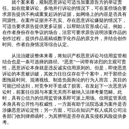
就个案来看，规制恶意诉讼可适当加重原告方的举证责
任。如在批量诉讼、多地并行诉讼的情况下，可在某些场合要
求原告提供不构成重复起诉的证据，如网络上的内容是否具有
同源性。在案件证据并不扎实、存在恶意诉讼嫌疑的情况下，
可适当要求原告提供更多证据，以帮助法官形成心证。例如，
在作者身份存在争议的场合，法官可要求原告说明涉案作品的
创作过程，提供作品底稿或数字化作品的原文件，并结合创作
时间、作者自身情况等综合认定。
从法治建设整体来看，将知识产权恶意诉讼与信用监管相
结合也是一条可选择的路径。“恶意”一词带有浓烈的主观可责
性，恶意诉讼本身就是违反诚实信用原则的。但是，即使恶意
诉讼的本意被识破，其效力往往仅存在于个案中，对于那些企
图拖延时间、混淆视线、制造负面舆论的行为人而言，其目的
可能已经达到，对竞争对手造成了损害。在发起下一次恶意诉
讼时，前案往往因与本案无关而不被纳入法律考量范畴。此
时，具有公信力的信用监管体系即可派上用场。信用监管系统
本身具有公开性与权威性，一方面有助于法院迅速为案件是否
涉嫌恶意诉讼定性；另一方面，可以在知识产权人或其公司法
务部门收到律师函时，为其辨明是否存在真实侵权风险提供参
考。