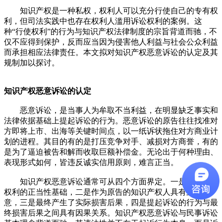
知识产权是一种私权，权利人可以充分行使自己的专有权
利，但司法实践中也存在权利人滥用诉讼权利的案例。这
种“行使权利”的行为与知识产权法律制度的宗旨背道而驰，不
仅不应得到保护，反而应当因为侵害他人利益与社会公众利益
而承担相应法律责任。本文拟对知识产权恶意诉讼的认定及其
规制加以探讨。
知识产权恶意诉讼的认定
恶意诉讼，是当事人为牟取不当利益，在明显缺乏事实和
法律依据基础上提起诉讼的行为。恶意诉讼的原告往往找准对
方即将上市、出海等关键时间点，以一纸诉状拖住对方商业计
划的进程。其目的有的是打压竞争对手、减损对方商誉，有的
是为了逼迫被告和解而收取巨额补偿金。无论出于何种理由、
表现形式如何，皆违反诚实信用原则，难言正当。
知识产权恶意诉讼通常可从四个方面界定。一是缺乏主张
权利的正当性基础，二是作为原告的知识产权人具有主观恶
意，三是最终产生了实际损害后果，四是提起诉讼的行为与最
终损害后果之间具有因果关系。知识产权恶意诉讼与民事诉讼