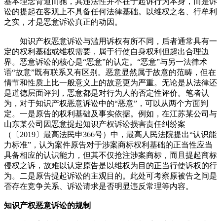
基本理念背道而驰，其违法性并不在于起诉行为本身，而是诉
讼的提起在客观上不具备任何法律基础。以维权之名、行牟利
之实，才是恶意诉讼真正的动因。
知识产权恶意诉讼与滥用诉权有所不同，后者通常具有一
定的权利基础或维权需要，属于行使自身权利但超出合理边
界。恶意诉讼的核心是“恶意”的认定。“恶意”与另一法律术
语“故意”既有联系又有区别。恶意显然属于故意的范畴，但在
情节和性质上比一般意义上的故意更为严重。无论是从法律还
是道德层面评判，恶意都是对行为人的否定性评价。笔者认
为，对于知识产权恶意诉讼中的“恶意”，可以从两个方面判
定。一是原告的权利基础及事实依据。例如，在江苏某公司与
山东某公司因恶意提起知识产权诉讼损害责任纠纷案
（〔2019〕最高法民申366号）中，最高人民法院提出“认识能
力标准”，认为案件原告对于涉案商标权利基础的正当性应当
具备相应的认识能力，但其不仅抢注涉案商标，而且提起商标
侵权之诉，故难以认定原告是以维权为目的正当行使诉权的行
为。二是原告提起诉讼的主观目的。此处可考察原被告之间是
否存在竞争关系、诉讼请求是否明显违反常理等内容。
知识产权恶意诉讼的规制