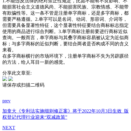
1.不能违反法律的绝对禁止性规定，比如不能有不良影响、不
能损害社会主义道德风尚、不能损害民族、宗教情感、不能带
有欺骗性等。这一条不管是注册单字商标，还是多字商标，都
需要严格遵循。2.单字可以是名词、动词、形容词、介词等，
但需要具备显著性特征，这个显著性特征要结合商标标志指定
使用的商品进行综合判断。3.单字商标注册前要进行商标近似
查询。一般而言，单字商标与其叠字商标容易被认定为近似商
标；与多字商标的近似判断，要结合两者是否构成不同的含义
来看。
在多字商标横行的市场环境下，注册单字商标不失为另辟蹊径
的方法，给人耳目一新的感觉。
分享此文章至:
请保存或扫描二维码
prev
加拿大《专利法实施细则修正案》将于2022年10月3日生效
版
权登记代理行业迎来“双减政策”
NEXT