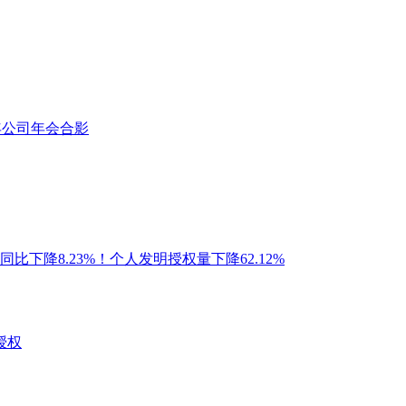
8年公司年会合影
比下降8.23%！个人发明授权量下降62.12%
授权