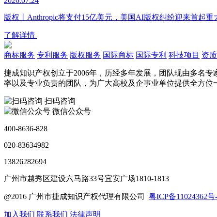
2026.07.24
版权丨Anthropic将支付15亿美元，美国AI版权纠纷迎来首起
了解详情
商标服务
专利服务
版权服务
国际商标
国际专利
科技项目
资质
捷成知识产权创立于2006年，历经多年发展，团队现由多名
率以及专业负责的团队，为广大高校及企事业单位提供全方位
扫码咨询
微信公众号
400-8636-828
020-83634982
13826282694
广州市越秀区建设六马路33号宜安广场1810-1813
@2016 广州市捷成知识产权代理有限公司
粤ICP备11024362号-
加入我们
联系我们
法律声明