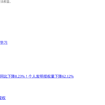
合法权益。
学习
比下降8.23%！个人发明授权量下降62.12%
授权