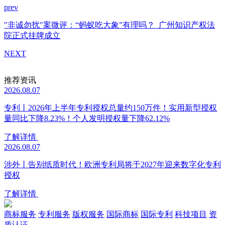
prev
"非诚勿扰"案微评：“蚂蚁吃大象”有理吗？
广州知识产权法
院正式挂牌成立
NEXT
推荐资讯
2026.08.07
专利丨2026年上半年专利授权总量约150万件！实用新型授权
量同比下降8.23%！个人发明授权量下降62.12%
了解详情
2026.08.07
涉外丨告别纸质时代！欧洲专利局将于2027年迎来数字化专利
授权
了解详情
商标服务
专利服务
版权服务
国际商标
国际专利
科技项目
资
质认证