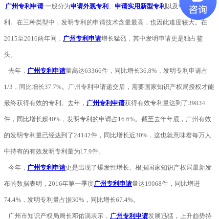
广州专利申请
一般分为
申请外观专利
、
申请实用新型专利
以及申请发明专
利。在三种类型中，发明专利的申请技术含量最高，也因此难度较大。在
2015至2016两年间，
广州专利申请
增长猛烈，其中发明申请更是独占鳌
头。
去年，
广州专利申请
量高达63366件，同比增长36.8%，发明专利申请占
1/3，同比增长37.7%。广州专利申请递交后，需要国家知识产权局授权才能
最终获得有效的专利。去年，
广州专利申请
获得有效专利量达到了39834
件，同比增长超40%，发明专利的申请占16.6%。截至去年年底，广州有效
的发明专利量已经达到了24142件，同比增长近30%，这也就意味着每万人
中持有的有效发明专利量为17.9件。
今年，
广州专利申请
更是出现了爆发性增长。根据国家知识产权局最新发
布的数据表明，2016年第一季度
广州专利申请
量达19068件，同比增进
74.4%，发明专利量占据30%，同比增长67.4%。
广州市知识产权局局长邓佑满表示，
广州专利申请
发展迅猛，上升趋势持