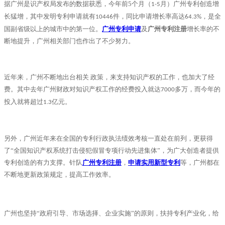
据广州是识产权局发布的数据获悉，今年前
5
个月（
月）广州专利创造增
1-5
长猛增，其中发明专利申请就有
件，同比申请增长率高达
，是全
10446
64.3%
国副省级以上的城市中的第一位。
广州专利申请
及
广州专利注册
增长率的不
断地提升，广州相关部门也作出了不少努力。
近年来，广州不断地出台相关
政策，来支持知识产权的工作，也加大了经
费。其中去年广州财政对知识产权工作的经费投入就达
多万，而今年的
7000
投入就将超过
亿元。
1.3
另外，广州近年来在全国的专利行政执法绩效考核一直处在前列，更获得
了“全国知识产权系统打击侵犯假冒专项行动先进集体”，为广大创造者提供
专利创造的有力支撑。针队
广州专利注册
，
申请实用新型专利
等，广州都在
不断地更新政策规定，提高工作效率。
广州也坚持“政府引导、市场选择、企业实施”的原则，扶持专利产业化，给