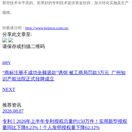
那些技术水平高的、前景好的专利技术提供资金扶持，加大转化实施及生产
规模。
转载请注明：
http://www.gzpscu.com.cn/
分享此文章至:
请保存或扫描二维码
prev
“商标注册不成功全额退款”诱饵 被工商局罚款3万元
广州知
识产权法院正式挂牌成立
NEXT
推荐资讯
2026.08.07
专利丨2026年上半年专利授权总量约150万件！实用新型授权
量同比下降8.23%！个人发明授权量下降62.12%