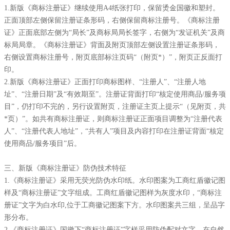
1.新版《商标注册证》继续使用A4纸张打印，保留烫金国徽和塑封。
正面顶部左侧保留注册证条形码，右侧保留商标注册号。《商标注册
证》正面底部左侧为“局长”及商标局局长签字，右侧为“发证机关”及商
标局局章。《商标注册证》背面及附页顶部左侧设置注册证条形码，
右侧设置商标注册号，附页底部标注页码“（附页*）”，附页正反面打
印。
2.新版《商标注册证》正面打印商标图样、“注册人”、“注册人地
址”、“注册日期”及“有效期至”。注册证背面打印“核定使用商品/服务项
目”，仍打印不完的，另行设置附页，注册证主页上提示“（见附页，共
*页）”。如共有商标注册证，则商标注册证正面项目调整为“注册代表
人”、“注册代表人地址”，“共有人”项目及内容打印在注册证背面“核定
使用商品/服务项目”后。
三、新版《商标注册证》防伪技术特征
1.《商标注册证》采用无荧光防伪水印纸。水印图案为工商红盾徽记图
样及“商标注册证”文字组成。工商红盾徽记图样为灰度水印，“商标注
册证”文字为白水印,位于工商徽记图案下方。水印图案共三组，呈品字
形分布。
2.《商标注册证》国徽下“商标注册证”字样采用防伪配对文字。在自然