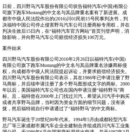
日前，四川野马汽车股份有限公司状告福特汽车(中国)有限公
司旗下跑车Mustang的中文名与其品牌重名案有了新进展。成
都市中级人民法院作出的(2016)川01民初15号民事判决书，判
决福特中国公司停止侵害野马汽车公司注册商标专用权，并在
判决生效后15日内，在“福特汽车官方网站”首页刊登声明，消
除影响，并向野马汽车公司赔偿经济损失100万元。
案件始末
四川野马汽车股份有限公司2016年2月26日以福特汽车(中国)
有限公司旗下跑车Mustang的中文名与其品牌重名涉嫌商标侵
权，向成都市中级人民法院提起诉讼，并要求赔偿经济损失。
四川野马汽车股份有限公司表示，其在1986年已申请注册了野
马商标，并后续申请注册了多个野马图形或文字的商标。2000
年以后，美国福特汽车公司也在国内申请注册“福特野马”商
标。且，福特曾在2000年上门找过川汽，希望从川汽手中购买
或者共享野马品牌，当时因为资金方面的细节问题，没有谈
拢，然后福特就自行申请通过了“福特野马”的中文商标。
野马汽车诞生于20世纪80年代末。1994年5月由成都轻型汽车
总厂等三家成都市属汽车企业全建制合并组成四川汽车工业集
团公司。于1986年6月向国家商标局提出申请，并于1987年3月