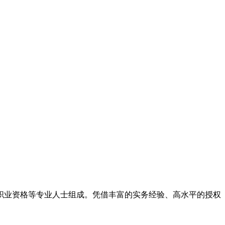
律职业资格等专业人士组成。凭借丰富的实务经验、高水平的授权