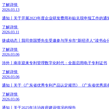
了解详情
2026.03.13
通知丨关于开展2023年度企业研发费用补贴兑现申报工作的通
了解详情
2026.03.11
捷成动态丨我司曾国赟先生受邀参与萍乡市“新经济人”读书会
了解详情
2026.03.06
涉外丨南非迎来专利管理数字化时代：全面启用电子专利证书
了解详情
2026.03.06
通知丨关于《广东省优秀专利产品认定规范》《广东省优秀原
了解详情
2026.03.06
通知丨关于2025年法治政府建设情况的报告