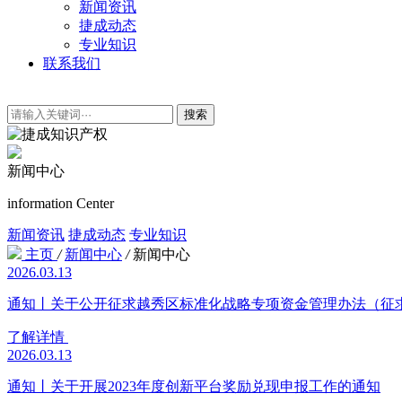
新闻资讯
捷成动态
专业知识
联系我们
搜索
新闻中心
information Center
新闻资讯
捷成动态
专业知识
主页
/
新闻中心
/
新闻中心
2026.03.13
通知丨关于公开征求越秀区标准化战略专项资金管理办法（征
了解详情
2026.03.13
通知丨关于开展2023年度创新平台奖励兑现申报工作的通知