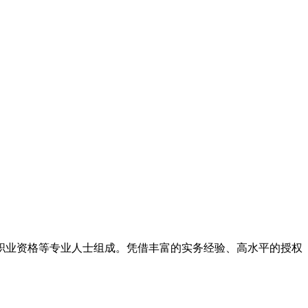
律职业资格等专业人士组成。凭借丰富的实务经验、高水平的授权