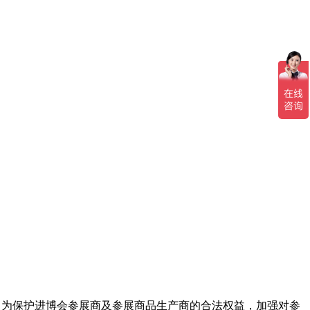
，为保护进博会参展商及参展商品生产商的合法权益，加强对参