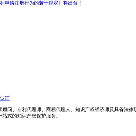
标申请注册行为的若干规定》将出台！
认证
专家顾问、专利代理师、商标代理人、知识产权经济师及具备法
一站式的知识产权保护服务。