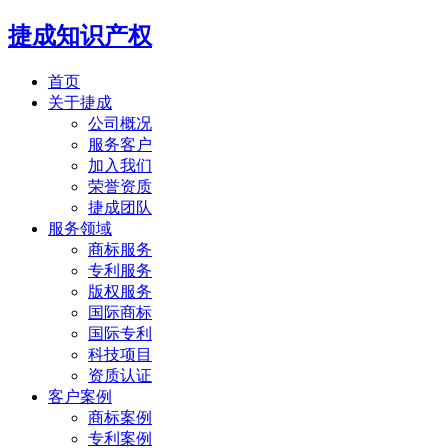
捷成知识产权
首页
关于捷成
公司概况
服务客户
加入我们
荣誉资质
捷成团队
服务领域
商标服务
专利服务
版权服务
国际商标
国际专利
科技项目
资质认证
客户案例
商标案例
专利案例