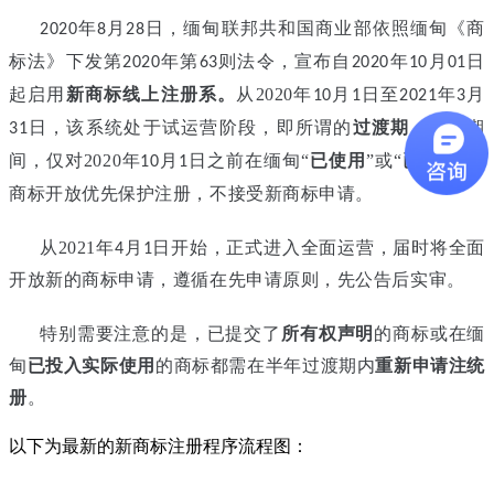
年
月
日，缅甸联邦共和国商业部依照缅甸《商
2020
8
28
标法》下发第
年第
则法令，宣布自
年
月
日
2020
63
2020
10
01
起启用
新商标线上注册系
。
从2020
年
月
日至
年
月
10
1
2021
3
日，该系统处于试运营阶段，即所谓的
过渡期
，
在此期
31
间，仅对
2020
年
月
日之前在缅甸“
已使用
”或“
已登记
”的
10
1
商标开放优先保护注册，不接
受新商标申请。
从
2021
年
月
日开始，正式进入全面运营，届时将全面
4
1
开放新的商标申请，
遵循在先申请原则，先公告后实审。
特别需要注意的是，已提交了
所有权声明
的商标或在缅
甸
已投入实际使用
的商标都需在半年过渡期内
重新申请注
统
册
。
以下为最新的新商标注册程序流程图：