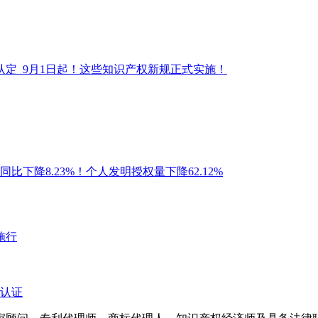
认定
9月1日起！这些知识产权新规正式实施！
比下降8.23%！个人发明授权量下降62.12%
施行
认证