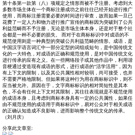
第十条第一款第（八）项规定之情形而被不予注册。考虑到大
多数市场主体在一个商标注册成功之前往往已经开始进行推广
使用，而商标注册需要必要的时间进行审查，故而如果一旦已
花费了一定人力和物力进行推广宣传的商标因为突破到了公共
利益范畴而不予注册，无论是市场主体本身，还是对于整个社
会都是一种不必要的损失。
而对于在商标标识中对成语的不
规范使用则是一种典型的突破公共利益范畴的情形。成语，是
中国汉字语言词汇中一部分定型的词组或短句，是中国传统文
化的一大特色，对成语的正确和规范使用，是对中国传统文化
进行传承的应有之义。在一些网络段子或其他作品中，利用谐
音梗通过变造现有成语的形式，进行成语的“活学活用”，因为
有上下文的限制，以及其公共属性相对较弱，尚可接受，也并
不需要严格地限制。但如果将这种行为用在商标标识中，则不
应当被允许。原因在于，文字商标标识的相对简短性是其本
色，不会有任何上下文对其限制，其往往表现就是不规范使用
的成语本身，且考虑到商标本身具有一定的公共属性，如果任
由不规范使用的成语用于商标标识中，易对公众对于相关成语
的正确认知造成不良影响，进而影响整个传统文化的传承。
（刘月庆）
分享此文章至: