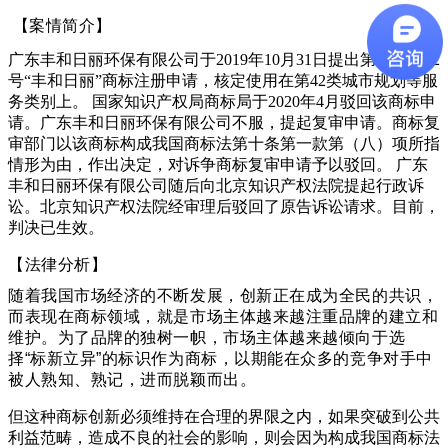
【案
情简介】
广东丰和日丽环保有限公司于2019年10月31日提出第42005562
号“丰和日丽”商标注册申请，核定使用在第42类城市规划等服
务类别上。
国家知识产权局商标局于2020年4月驳回该商标申
请。广东丰和日丽环保有限公司不服，提起复审申请。商标复
审部门以该商标构成我国商标法第十条第一款第（八）项所指
情形为由，作出决定，对诉争商标复审申请予以驳回。
广东
丰和日丽环保有限公司随后向北京知识产权法院提起行政诉
讼。北京知识产权法院经审理后驳回了原告诉讼请求。目前，
判决已生效。
【法律分析】
随着我国市场经济的不断发展，创新正在成为全民的共识，
而表现在商标领域，就是市场主体越来越注重品牌的建立和
维护。为了品牌的独树一帜，市场主体越来越倾向于选
择“标新立异”的标识作为商标，以期能在众多的竞争对手中
被人熟知、熟记，进而脱颖而出。
但这种商标创新必须维持在合理的界限之内，如果突破到公共
利益范畴，造成不良的社会的影响，则会因为构成我国商标法