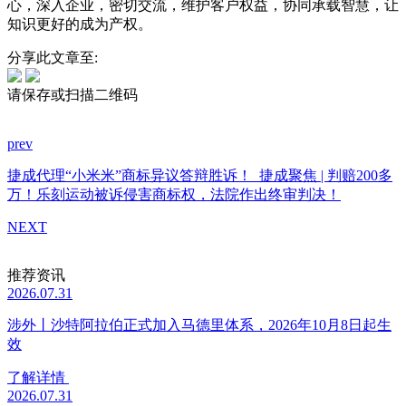
心，深入企业，密切交流，
维护客户权益，协同承载智慧
，让
知识更好的成为产权。
分享此文章至:
请保存或扫描二维码
prev
捷成代理“小米米”商标异议答辩胜诉！
捷成聚焦 | 判赔200多
万！乐刻运动被诉侵害商标权，法院作出终审判决！
NEXT
推荐资讯
2026.07.31
涉外丨沙特阿拉伯正式加入马德里体系，2026年10月8日起生
效
了解详情
2026.07.31