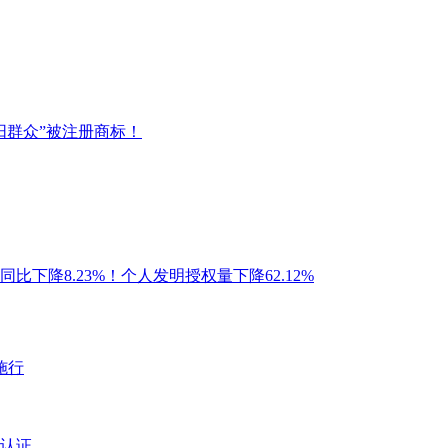
阳群众”被注册商标！
比下降8.23%！个人发明授权量下降62.12%
施行
认证