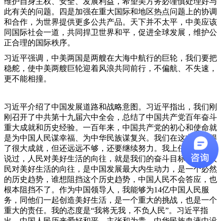
维护自身主权、安全、发展利益，希望美方务必谨慎处理好与
此有关的问题。四是加强在重大国际和地区热点问题上的协调
和合作，为世界提供更多公共产品。天下并不太平，中美应该
同国际社会一道，共同捍卫世界和平，促进全球发展，维护公
正合理的国际秩序。
习近平强调，中美两国是两艘在大海中航行的巨轮，我们要把
稳舵，使中美两艘巨轮迎着风浪共同前行，不偏航、不失速，
更不能相撞。
习近平介绍了中国发展道路和战略意图。习近平指出，我们刚
刚召开了中共第十九届六中全会，总结了中国共产党百年奋斗
重大成就和历史经验。一百年来，中国共产党的初心和使命就
是为中国人民谋幸福、为中华民族谋复兴。我们在这方面取得
了很大成就，但还远远不够，还要继续努力。我上任时就公开
说过，人民对美好生活的向往，就是我们的奋斗目标。中国人
民对美好生活的向往，是中国发展最大内生动力，是一个必然
的历史趋势，谁想阻挡这个历史趋势，中国人民不会答应，也
根本阻挡不了。作为中国领导人，我能够为14亿中国人民服
务，同他们一起创造美好生活，是一个重大的挑战，也是一个
重大的责任。我的态度是“我将无我，不负人民”。
习近平指
出，中国人民历来爱好和平，主张和为贵。中华民族血液中没