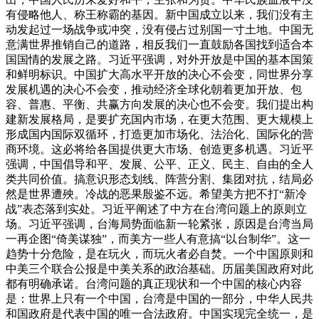
有侵略他人、称王称霸的基因。新中国成立以来，我们没有主
动发起过一场战争或冲突，没有侵占过别国一寸土地。中国无
意满世界推销自己的道路，相反我们一直鼓励各国找到适合本
国国情的发展之路。
习近平强调，对外开放是中国的基本国策
和鲜明标识。中国扩大高水平开放的决心不会变，同世界分享
发展机遇的决心不会变，推动经济全球化朝着更加开放、包
容、普惠、平衡、共赢方向发展的决心也不会变。我们提出构
建新发展格局，是要扩充国内市场，在更大范围、更大规模上
形成国内国际双循环，打造更加市场化、法治化、国际化的营
商环境。这必将给各国提供更大市场、创造更多机遇。
习近平
强调，中国倡导和平、发展、公平、正义、民主、自由的全人
类共同价值。搞意识形态划线、阵营分割、集团对抗，结局必
然是世界遭殃。冷战的恶果殷鉴不远。希望美方把不打“新冷
战”表态落到实处。
习近平阐述了中方在台湾问题上的原则立
场。习近平强调，台海局势面临新一轮紧张，原因是台湾当局
一再企图“倚美谋独”，而美方一些人有意搞“以台制华”。这一
趋势十分危险，是在玩火，而玩火者必自焚。一个中国原则和
中美三个联合公报是中美关系的政治基础。历届美国政府对此
都有明确承诺。台湾问题的真正现状和一个中国的核心内容
是：世界上只有一个中国，台湾是中国的一部分，中华人民共
和国政府是代表中国的唯一合法政府。中国实现完全统一，是