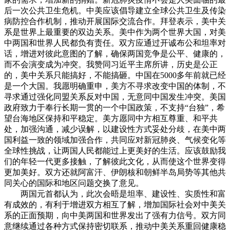
后一次公共卫生危机。中美应该倡导建立全球公共卫生及传染
病防控合作机制，推动开展国际交流合作。
拜登表示，美中关
系是世界上最重要的双边关系。美中作为两个世界大国，对美
中两国和世界人民都负有责任。双方应通过开诚布公和坦率对
话，增进对彼此意图的了解，确保两国竞争是公平、健康的，
而不会演变成为冲突。我赞同习近平主席所讲，历史是公正
的，美中关系只能搞好，不能搞砸。中国在5000多年前就已经
是一个大国。我愿明确重申，美方不寻求改变中国的体制，不
寻求通过强化同盟关系反对中国，无意同中国发生冲突。美国
政府致力于奉行长期一贯的一个中国政策，不支持“台独”，希
望台海地区保持和平稳定。美方愿同中方相互尊重、和平共
处，加强沟通，减少误解，以建设性方式妥处分歧，在美中两
国利益一致的领域加强合作，共同应对新冠肺炎、气候变化等
全球性挑战，让两国人民都能过上更美好的生活。应该鼓励我
们的年轻一代更多接触，了解彼此文化，从而使这个世界变得
更加美好。
双方还就阿富汗、伊朗核和朝鲜半岛局势等其他共
同关心的国际和地区问题交换了意见。
两国元首都认为，此次会晤是坦率、建设性、实质性和富
有成效的，有利于增进双方相互了解，增加国际社会对中美关
系的正面预期，向中美两国和世界发出了强有力信号。双方同
意继续通过各种方式保持密切联系，推动中美关系重回健康稳