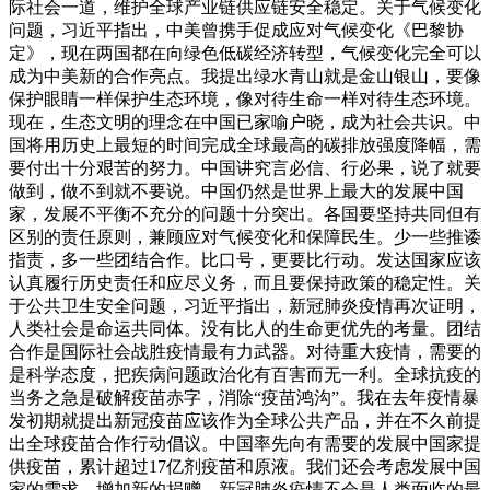
际社会一道，维护全球产业链供应链安全稳定。
关于气候变化
问题，习近平指出，中美曾携手促成应对气候变化《巴黎协
定》，现在两国都在向绿色低碳经济转型，气候变化完全可以
成为中美新的合作亮点。我提出绿水青山就是金山银山，要像
保护眼睛一样保护生态环境，像对待生命一样对待生态环境。
现在，生态文明的理念在中国已家喻户晓，成为社会共识。中
国将用历史上最短的时间完成全球最高的碳排放强度降幅，需
要付出十分艰苦的努力。中国讲究言必信、行必果，说了就要
做到，做不到就不要说。中国仍然是世界上最大的发展中国
家，发展不平衡不充分的问题十分突出。各国要坚持共同但有
区别的责任原则，兼顾应对气候变化和保障民生。少一些推诿
指责，多一些团结合作。比口号，更要比行动。发达国家应该
认真履行历史责任和应尽义务，而且要保持政策的稳定性。
关
于公共卫生安全问题，习近平指出，新冠肺炎疫情再次证明，
人类社会是命运共同体。没有比人的生命更优先的考量。团结
合作是国际社会战胜疫情最有力武器。对待重大疫情，需要的
是科学态度，把疾病问题政治化有百害而无一利。全球抗疫的
当务之急是破解疫苗赤字，消除“疫苗鸿沟”。我在去年疫情暴
发初期就提出新冠疫苗应该作为全球公共产品，并在不久前提
出全球疫苗合作行动倡议。中国率先向有需要的发展中国家提
供疫苗，累计超过17亿剂疫苗和原液。我们还会考虑发展中国
家的需求，增加新的捐赠。新冠肺炎疫情不会是人类面临的最