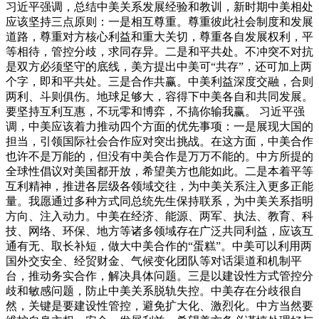
习近平强调，总结中美关系发展经验和教训，新时期中美相处
应该坚持三点原则：一是相互尊重。尊重彼此社会制度和发展
道路，尊重对方核心利益和重大关切，尊重各自发展权利，平
等相待，管控分歧，求同存异。二是和平共处。不冲突不对抗
是双方必须坚守的底线，美方提出中美可“共存”，还可加上两
个字，即和平共处。三是合作共赢。中美利益深度交融，合则
两利、斗则俱伤。地球足够大，容得下中美各自和共同发展。
要坚持互利互惠，不玩零和博弈，不搞你输我赢。
习近平强
调，中美应该着力推动四个方面的优先事项：一是展现大国的
担当，引领国际社会合作应对突出挑战。在这方面，中美合作
也许不是万能的，但没有中美合作是万万不能的。中方所提的
全球性倡议对美国都开放，希望美方也能如此。二是本着平等
互利精神，推进各层级各领域交往，为中美关系注入更多正能
量。我愿通过多种方式同总统先生保持联系，为中美关系指明
方向、注入动力。中美在经济、能源、两军、执法、教育、科
技、网络、环保、地方等诸多领域存在广泛共同利益，应该互
通有无、取长补短，做大中美合作的“蛋糕”。中美可以利用两
国外交安全、经贸财金、气候变化团队等对话渠道和机制平
台，推动务实合作，解决具体问题。三是以建设性方式管控分
歧和敏感问题，防止中美关系脱轨失控。中美存在分歧很自
然，关键是要建设性管控，避免扩大化、激烈化。中方当然要