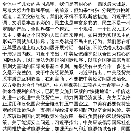
全体中华儿女的共同愿望。我们是有耐心的，愿以最大诚意、
尽最大努力争取和平统一的前景，但如果“台独”分裂势力挑衅
逼迫，甚至突破红线，我们将不得不采取断然措施。
习近平强
调，文明是丰富多彩的，民主也是丰富多彩的。民主不是一种
定制的产品，全世界都一个模式、一个规格。一个国家民主不
民主，要由这个国家的人民自己来评判。如果因为实现民主的
形式不同就加以排斥，这本身就是不民主的行为。我们愿在相
互尊重基础上就人权问题开展对话，但我们不赞成借人权问题
干涉别国内政。
习近平指出，中美应该维护以联合国为核心的
国际体系，以国际法为基础的国际秩序，以联合国宪章宗旨和
原则为基础的国际关系基本准则。如果没有中美合作，多边主
义是不完整的。
关于中美经贸关系，习近平指出，中美经贸关
系本质是互利双赢，在商言商，不要把中美经贸问题政治化。
双方要做大合作“蛋糕”。中方重视美国工商界人士希望中方提
供来华便利的诉求，已同意实施升级版的“快捷通道”，相信这
将进一步促进中美经贸往来、助力两国经济复苏。美方应该停
止滥用和泛化国家安全概念打压中国企业。中美有必要保持宏
观经济政策沟通，支持世界经济复苏和防范经济金融风险。美
方应该重视国内宏观政策外溢效应，采取负责任的宏观经济政
策。
关于能源安全问题，习近平指出，中美应该倡导国际社会
共同维护全球能源安全，加强天然气和新能源领域合作，同国