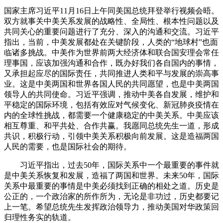
国家主席习近平11月16日上午同美国总统拜登举行视频会晤。
双方就事关中美关系发展的战略性、全局性、根本性问题以及
共同关心的重要问题进行了充分、深入的沟通和交流。
习近平
指出，当前，中美发展都处在关键阶段，人类的“地球村”也面
临诸多挑战。中美作为世界前两大经济体和联合国安理会常任
理事国，应该加强沟通和合作，既办好我们各自国内的事情，
又承担起应尽的国际责任，共同推进人类和平与发展的崇高事
业。这是中美两国和世界各国人民的共同愿望，也是中美两国
领导人的共同使命。
习近平强调，推动中美各自发展，维护和
平稳定的国际环境，包括有效应对气候变化、新冠肺炎疫情在
内的全球性挑战，都需要一个健康稳定的中美关系。中美应该
相互尊重、和平共处、合作共赢。我愿同总统先生一道，形成
共识，积极行动，引领中美关系积极向前发展。这是造福两国
人民的需要，也是国际社会的期待。
习近平指出，过去50年，国际关系中一个最重要的事件就
是中美关系恢复和发展，造福了两国和世界。未来50年，国际
关系中最重要的事情是中美必须找到正确的相处之道。历史是
公正的，一个政治家的所作所为，无论是非功过，历史都要记
上一笔。希望总统先生发挥政治领导力，推动美国对华政策回
归理性务实的轨道。