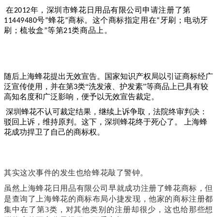
在
年，深圳市蜂花日用品有限公司申请注册了第
2012
号
蜂花
商标。这个商标指定用在
牙刷；电动牙
11449480
“
”
“
刷；梳妆盒
等第
类商品上。
”
21
随后上海蜂花提出无效宣告。国家知识产权局以引证商标经广
泛宣传使用，并在第
类“洗发液、护发素”等商品上已具有较
3
高知名度和广泛影响，便予以无效宣告裁定。
深圳蜂花不认可裁定结果，继续上诉争取，法院终审判决：
驳回上诉，维持原判。这下，深圳蜂花终于死心了。
上海蜂
花成功捍卫了自己的商标权。
其实这次事件的发生也给蜂花敲了警钟。
虽然上海蜂花日用品有限公司早就成功注册了蜂花商标，但
是查询了上海蜂花的商标布局小捷发现，他家的商标注册都
集中在了第3类，对其他类别的注册却很少，这也给那些想