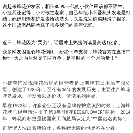
说起来蜂花护发素，相信
一代的小伙伴应该都不陌生。
80.90
小捷我还记得，小时候在老家，自己年纪小不爱梳头发老是打
结，妈妈用蜂花护发素给我洗头，头发洗完确实顺滑了很多。
这个国货老品牌承载了很多我们的童年记忆。
近日，蜂花因为
哭穷
，话题冲上热搜阅读量高达
亿多。
“
”
1
众多网友因担心蜂花倒闭，纷纷下单支持，蜂花官方在直播中
称“一天之内居然卖了两万单，是
平时的一个月的量！”
小捷查询发现蜂花品牌的经营者是上海蜂花日用品有限公
司，
创建于
年，至今有
年的发展历史，主要生产蜂花
1985
36
牌洗发水、护发素以及护肤、清洁系列用品。
早在
年，许多企业还没有品牌保护意识的时候，上海蜂
1992
花就已经申请注册了第
类
蜂花
商标，
3
“
BEE&FLOWER”
2014
年，蜂花商标
更是
被国家工商总局认定为
中国驰名商标
。
“
”
正所谓人怕出名猪怕壮，各种蹭大牌的也是不在少数。