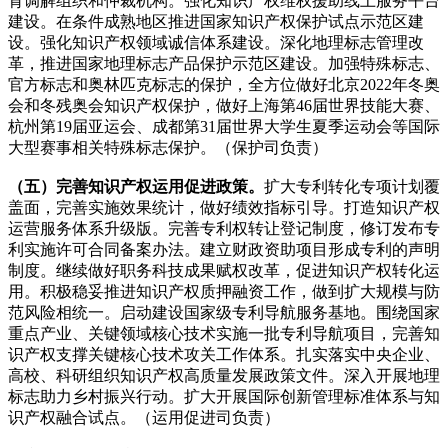
育调解组织和仲裁机构。强化知识产权维权援助线上服务平台
建设。在条件成熟地区推进国家知识产权保护试点示范区建
设。强化知识产权领域诚信体系建设。深化地理标志管理改
革，推进国家地理标志产品保护示范区建设。加强特殊标志、
官方标志和奥林匹克标志的保护，全方位做好北京2022年冬奥
会和冬残奥会知识产权保护，做好上海第46届世界技能大赛、
杭州第19届亚运会、成都第31届世界大学生夏季运动会等国
际
大型赛事相关特殊标志保护。（保护司负责）
（五）完善知识产权运用促进政策。
扩大专利转化专项计划覆
盖面，完善实施效果统计，做好绩效指标引导。打造知识产权
运营服务体系升级版。完善专利权转让登记制度，修订发布专
利实施许可合同备案办法。建立财政资助项目形成专利的声明
制度。继续做好职务科技成果赋权改革，促进知识产权转化运
用。积极稳妥推进知识产权质押融资工作，做到扩大规模与防
范风险相统一。启动建设国家级专利导航服务基地。围绕国家
重点产业、关键领域核心技术实施一批专利导航项目，完善知
识产权支撑关键核心技术攻关工作体系。扎实落实中央企业、
高校、科研组织知识产权高质量发展政策文件。深入开展地理
标志助力乡村振兴行动。扩大开展国际创新管理标准体系与知
识产权融合试点。（运用促进司负责）