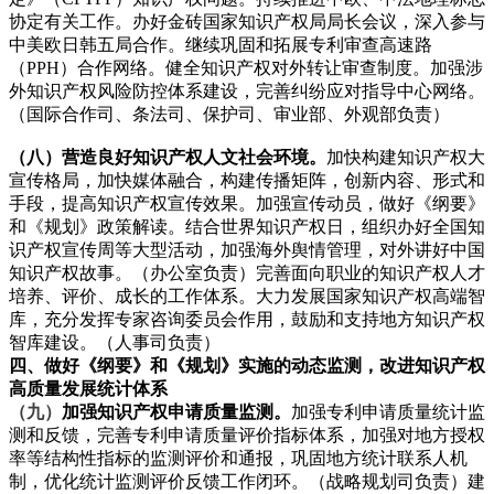
协定有关工作。办好金砖国家知识产权局局长会议，深入参与
中美欧日韩五局合作。继续巩固和拓展专利审查高速路
（PPH）合作网络。健全知识产权对外转让审查制度。加强涉
外知识产权风险防控体系建设，完善纠纷应对指导中心网络。
（国际合作司、条法司、保护司、审业部、外观部负责）
（八）营造良好知识产权人文社会环境。
加快构建知识产权大
宣传格局，加快媒体融合，构建传播矩阵，创新内容、形式和
手段，提高知识产权宣传效果。加强宣传动员，做好《纲要》
和《规划》政策解读。结合世界知识产权日，组织办好全国知
识产权宣传周等大型活动，加强海外舆情管理，对外讲好中国
知识产权故事。（办公室负责）完善面向职业的知识产权人才
培养、评价、成长的工作体系。大力发展国家知识产权高端智
库，充分发挥专家咨询委员会作用，鼓励和支持地方知识产权
智库建设。（人事司负责）
四、做好《纲要》和《规划》实施的动态监测，改进知识产权
高质量发展统计体系
（九）
加强知识产权申请质量监测。
加强专利申请质量统计监
测和反馈，完善专利申请质量评价指标体系，加强对地方授权
率等结构性指标的监测评价和通报，巩固地方统计联系人机
制，优化统计监测评价反馈工作闭环。（战略规划司负责）建