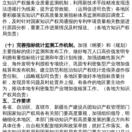
立知识产权服务业质量监测机制，利用新技术手段精准发现违
法违规行为线索，提升监管效能。（运用促进司负责）各地区
要积极落实知识产权高质量发展指标体系监测和跟踪调查工
作，及时针对国家知识产权局通报的专利申请质量相关数据进
行原因分析，重要工作进展情况及时报送。（各地方知识产权
局负责）
（十）完善指标统计监测工作机制。
加强《纲要》和《规划》
主要指标的统计监测和发布工作。做好每万人口高价值发明专
利拥有量指标统计监测和年度计划衔接。加强战略性新兴产
业、海外发明专利授权专项统计。巩固专利密集型产业增加值
核算和发布机制。建立防范和惩治知识产权统计造假弄虚作假
责任制。（战略规划司负责）各地区要做好本地指标质量分
析，发现异常问题及时处置并上报。有条件的地区要主动作
为，推动本地专利密集型产业增加值核算工作。（各地方知识
产权局负责）
五、工作要求
各省、自治区、直辖市、新疆生产建设兵团知识产权管理部门
和国家知识产权局各有关部门要高度重视，加强组织领导，明
确细化本地区、本部门推动知识产权高质量发展的重点方向和
具体任务，出台相关配套细则和政策举措，抓好工作落实。各
地方知识产权局和国家知识产权局有关部门要在2022年12月15