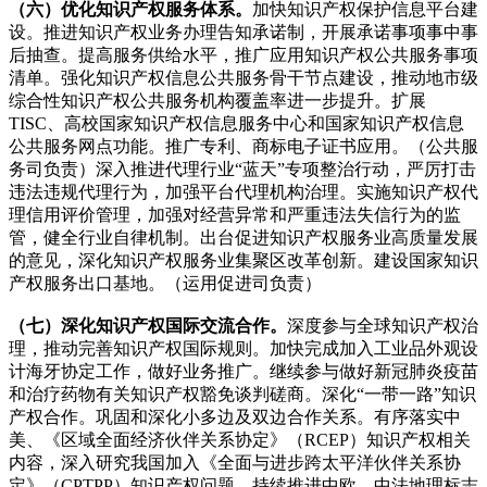
（六）优化知识产权服务体系。
加快知识产权保护信息平台建
设。推进知识产权业务办理告知承诺制，开展承诺事项事中事
后抽查。提高服务供给水平，推广应用知识产权公共服务事项
清单。强化知识产权信息公共服务骨干节点建设，推动地市级
综合性知识产权公共服务机构覆盖率进一步提升。扩展
TISC、高校国家知识产权信息服务中心和国家知识产权信息
公共服务网点功能。推广专利、商标电子证书应用。（公共服
务司负责）深入推进代理行业“蓝天”专项整治行动，严厉打击
违法违规代理行为，加强平台代理机构治理。实施知识产权代
理信用评价管理，加强对经营异常和严重违法失信行为的监
管，健全行业自律机制。出台促进知识产权服务业高质量发展
的意见，深化知识产权服务业集聚区改革创新。建设国家知识
产权服务出口基地。（运用促进司负责）
（七）深化知识产权国际交流合作。
深度参与全球知识产权治
理，推动完善知识产权国际规则。加快完成加入工业品外观设
计海牙协定工作，做好业务推广。继续参与做好新冠肺炎疫苗
和治疗药物有关知识产权豁免谈判磋商。深化“一带一路”知识
产权合作。巩固和深化小多边及双边合作关系。有序落实中
美、《区域全面经济伙伴关系协定》（RCEP）知识产权相关
内容，深入研究我国加入《全面与进步跨太平洋伙伴关系协
定》（CPTPP）知识产权问题。持续推进中欧、中法地理标志