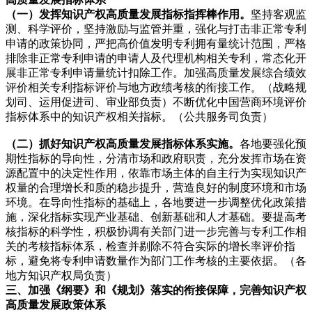
（一）发挥知识产权高质量发展指标指挥棒作用。
坚持客观监
测、科学评价，坚持激励与监管并重，强化与打击非正常专利
申请的政策协同，严把高价值发明专利拥有量统计范围，严格
排除非正常专利申请的申请人及代理机构相关专利，常态化开
展非正常专利申请量统计扣除工作。加强高质量发展综合绩效
评价相关专利指标评价与地方政绩考核的衔接工作。（战略规
划司、运用促进司、审业部负责）不断优化中国营商环境评价
指标体系中的知识产权相关指标。（公共服务司负责）
（二）抓好知识产权高质量发展指标体系实施。
各地要强化预
期性指标的导向性，分清市场和政府职责，充分发挥市场在资
源配置中的决定性作用，依靠市场主体的自主行为实现知识产
权量的合理增长和质的稳步提升，营造良好的制度环境和市场
环境。在导向性指标的基础上，各地要进一步调整优化政策措
施，深化指标实现产业基础、创新基础和人才基础。要提高考
核指标的科学性，积极协调有关部门进一步完善与专利工作相
关的考核指标体系，检查并剔除不符合实际的增长率评价指
标，避免将专利申请数量作为部门工作考核的主要依据。（各
地方知识产权局负责）
三、加强《纲要》和《规划》落实的衔接保障，完善知识产权
高质量发展政策体系