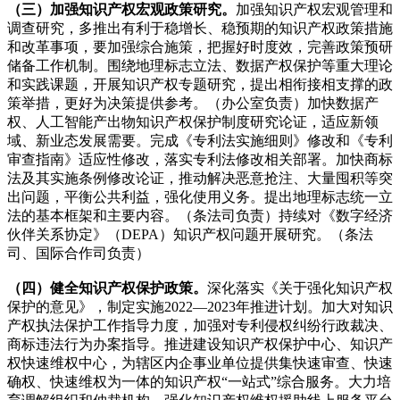
（三）加强知识产权宏观政策研究。
加强知识产权宏观管理和
调查研究，多推出有利于稳增长、稳预期的知识产权政策措施
和改革事项，要加强综合施策，把握好时度效，完善政策预研
储备工作机制。围绕地理标志立法、数据产权保护等重大理论
和实践课题，开展知识产权专题研究，提出相衔接相支撑的政
策举措，更好为决策提供参考。（办公室负责）加快数据产
权、人工智能产出物知识产权保护制度研究论证，适应新领
域、新业态发展需要。完成《专利法实施细则》修改和《专利
审查指南》适应性修改，落实专利法修改相关部署。加快商标
法及其实施条例修改论证，推动解决恶意抢注、大量囤积等突
出问题，平衡公共利益，强化使用义务。提出地理标志统一立
法的基本框架和主要内容。（条法司负责）持续对《数字经济
伙伴关系协定》（DEPA）知识产权问题开展研究。（条法
司、国际合作司负责）
（四）健全知识产权保护政策。
深化落实《关于强化知识产权
保护的意见》，制定实施2022—2023年推进计划。加大对知识
产权执法保护工作指导力度，加强对专利侵权纠纷行政裁决、
商标违法行为办案指导。推进建设知识产权保护中心、知识产
权快速维权中心，为辖区内企事业单位提供集快速审查、快速
确权、快速维权为一体的知识产权“一站式”综合服务。大力培