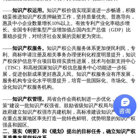
——
知识产权运用。
知识产权价值实现渠道进一步畅通，积极
稳妥推进知识产权质押融资工作，坚持质量优先、普惠导向，
惠及中小企业数量增长10%以上。有效专利产业化率稳步增
长。全国专利密集型产业增加值占国内生产总值（GDP）比
重稳步提升，对经济社会发展的贡献更为突出。
——
知识产权服务。
知识产权公共服务体系更加便民利民，专
利、商标申请注册及相关事务办理便利化程度明显提升，知识
产权保护信息平台项目取得实质性进展，技术与创新支持中心
（TISC）和高校国家知识产权信息服务中心功能进一步拓
展，促进创新成果更好惠及人民。知识产权服务业有序发展，
服务机构专业化水平明显提升，培育一批国际化、市场化、专
业化知识产权服务机构。
——
知识产权管理。
局省合作会商机制进一步优化，“一省一
策”建设一批知识产权强省。鼓励省级知识产权局与城市人民
政府建立知识产权强市共建机制，高标准建设知识产权强市。
在重点发展地区率先打造一批特色鲜明、优势明显的知识产权
强县和园区。
二、落实《纲要》和《规划》提出的目标任务，确立知识产权
高质量发展指标体系