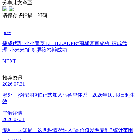
分享此文章至:
请保存或扫描二维码
prev
捷成代理“小小菁英 LITTLEADER”商标复审成功
捷成代
理“小米米”商标异议答辩成功
NEXT
推荐资讯
2026.07.31
涉外丨沙特阿拉伯正式加入马德里体系，2026年10月8日起生
效
了解详情
2026.07.31
专利丨国知局：这四种情况纳入“高价值发明专利” 统计范围