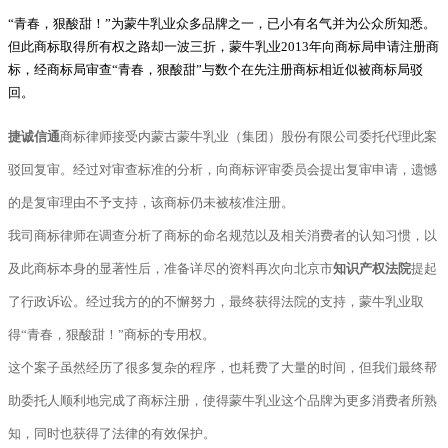
“青春，狠酸甜！”为蒙牛乳业众多品牌之一，已小有名气并为公众所知悉。
但此商标取得所有权之路却一波三折，蒙牛乳业2013年向商标局申请注册商
标，经商标局审查“青春，狠酸甜”与数个在先注册商标相近似被商标局驳
回。
捷诚信通
商标律师接受内蒙古蒙牛乳业（集团）股份有限公司委托代理此案
驳回复审。经过对审查标准的分析，向商标评审委员会提出复审申请，遗憾
的是复审理由不予支持，该商标仍未被核准注册。
我司商标律师在调查分析了商标的命名规范以及相关消费者的认知习惯，以
及此商标本身的显著性后，准备详尽的资料再次向北京市
知识产权法院
提起
了行政诉讼。经过我方的的不懈努力，最终获得法院的支持，蒙牛乳业取
得“青春，狠酸甜！”商标的专用权。
这个案子虽然经历了很多复杂的程序，也耗费了大量的时间，但我们最终帮
助委托人顺利地完成了商标注册，使得蒙牛乳业这个品牌为更多消费者所熟
知，同时也获得了法律的有效保护。