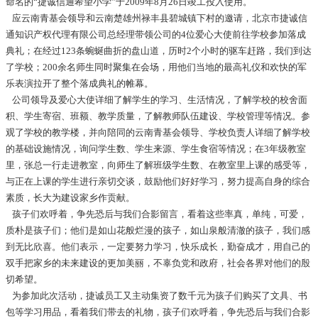
命名的“捷诚信通希望小学”于2009年8月26日竣工投入使用。
应云南青基会领导和云南楚雄州禄丰县碧城镇下村的邀请，北京市捷诚信
通知识产权代理有限公司总经理带领公司的4位爱心大使前往学校参加落成
典礼；在经过123条蜿蜒曲折的盘山道，历时2个小时的驱车赶路，我们到达
了学校；200余名师生同时聚集在会场，用他们当地的最高礼仪和欢快的军
乐表演拉开了整个落成典礼的帷幕。
公司领导及爱心大使详细了解学生的学习、生活情况，了解学校的校舍面
积、学生寄宿、班额、教学质量，了解教师队伍建设、学校管理等情况。参
观了学校的教学楼，并向陪同的云南青基会领导、学校负责人详细了解学校
的基础设施情况，询问学生数、学生来源、学生食宿等情况；在3年级教室
里，张总一行走进教室，向师生了解班级学生数、在教室里上课的感受等，
与正在上课的学生进行亲切交谈，鼓励他们好好学习，努力提高自身的综合
素质，长大为建设家乡作贡献。
孩子们欢呼着，争先恐后与我们合影留言，看着这些率真，单纯，可爱，
质朴是孩子们；他们是如山花般烂漫的孩子，如山泉般清澈的孩子，我们感
到无比欣喜。他们表示，一定要努力学习，快乐成长，勤奋成才，用自己的
双手把家乡的未来建设的更加美丽，不辜负党和政府，社会各界对他们的殷
切希望。
为参加此次活动，捷诚员工又主动集资了数千元为孩子们购买了文具、书
包等学习用品，看着我们带去的礼物，孩子们欢呼着，争先恐后与我们合影