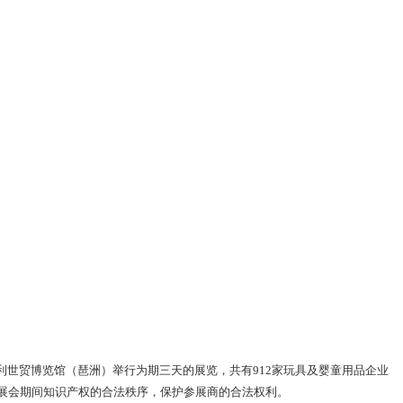
保利世贸博览馆（琶洲）举行为期三天的展览，共有912家玩具及婴童用品企业
护展会期间知识产权的合法秩序，保护参展商的合法权利。