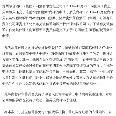
贵州茅台酒厂（集团）习酒有限责任公司于2011年10月29日向国家工商总
局商标局递交了注册“习酒物流”商标的申请，后该商标于2011年11月被商标
局以与“习酒物流”商标近似为由驳回。随后贵州茅台酒厂（集团）习酒有限
责任公司即委托了北京市捷诚信通知识产权代理有限公司（以下简称捷诚信
通）作为其代理人向商标评审委员会递交了关于“习酒物流”商标的驳回复审
申请。
作为本案代理人的捷诚信通接受委托后，捷诚信通资深商标代理人仔细分
析案情，在以确保申请人申请的“习酒物流”能够获准注册为目的后，进行多
方面的工作，其一，动摇在先的引证商标“习酒物流”，在申请商标申请之前
捷诚信通就已经通过长期的商标监测工作中发现了引证商标的存在，并指导
申请人对引证商标提出了商标异议申请，占得先机。其二，指导企业组织了
大量针对性的商标使用证据，保证证据的有效性；其三，在之前的长期合作
中指导企业通过认定驰名商标的形式更加有效的保护自身的商标。
最终商标评审委员会支持了申请人的评审请求，申请商标获准注册。对引
证商标的异议也获得了成功，被异议商标不予注册。
在本案中，捷诚信通作为专业的代理机构，通过自身过硬的专业知识、认