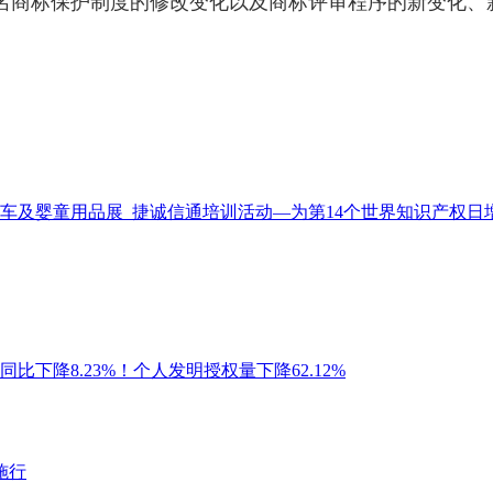
名商标保护制度的修改变化以及商标评审程序的新变化、
童车及婴童用品展
捷诚信通培训活动—为第14个世界知识产权日
比下降8.23%！个人发明授权量下降62.12%
施行