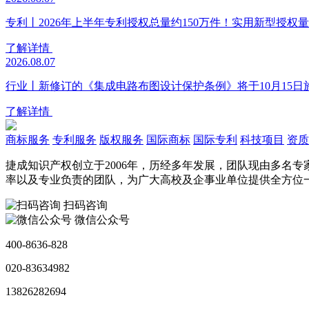
专利丨2026年上半年专利授权总量约150万件！实用新型授权量同
了解详情
2026.08.07
行业丨新修订的《集成电路布图设计保护条例》将于10月15日
了解详情
商标服务
专利服务
版权服务
国际商标
国际专利
科技项目
资质
捷成知识产权创立于2006年，历经多年发展，团队现由多名
率以及专业负责的团队，为广大高校及企事业单位提供全方位
扫码咨询
微信公众号
400-8636-828
020-83634982
13826282694