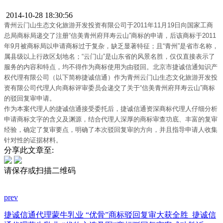
2014-10-28 18:30:56
青州云门山生态文化旅游开发投资有限公司于2011年11月19日向国家工商
总局商标局递交了注册“信美青州府拜寿云山”商标的申请，后该商标于2011
年9月被商标局以申请商标过于复杂，缺乏显著特征；且“青州”是省市名称，
属县级以上行政区划地名；“云门山”是山东省的风景名胜，仅仅直接表示了
服务的内容和特点，均不得作为商标使用为由驳回。北京市捷诚信通知识产
权代理有限公司（以下简称捷诚信通）作为青州云门山生态文化旅游开发投
资有限公司代理人向商标评审委员会递交了关于“信美青州府拜寿云山”商标
的驳回复审申请。
作为本案代理人的捷诚信通接受委托后，捷诚信通资深商标代理人仔细分析
申请商标文字的含义及渊源，结合代理人深厚的商标审查功底、丰富的复审
经验，确定了复审要点，明确了本次驳回复审的方向，并且指导申请人收集
针对性的证据材料。
分享此文章至:
请保存或扫描二维码
prev
捷诚信通代理蒙牛乳业 “优骨”商标驳回复审大获全胜
捷诚信