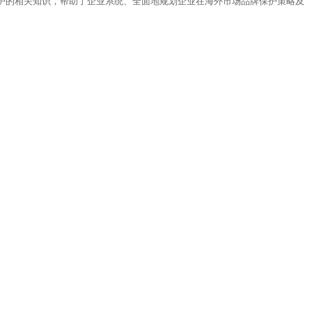
护的相关知识，帮助了企业系统、全面地规划企业在海外市场品牌保护策略及