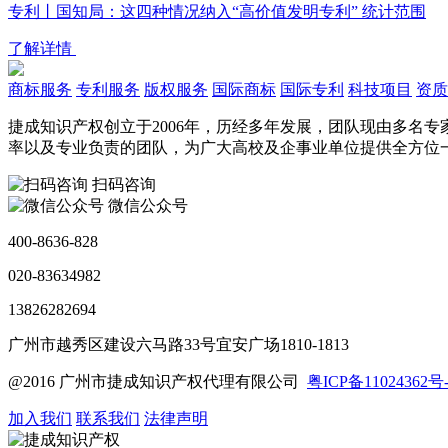
专利丨国知局：这四种情况纳入“高价值发明专利” 统计范围
了解详情
商标服务
专利服务
版权服务
国际商标
国际专利
科技项目
资质
捷成知识产权创立于2006年，历经多年发展，团队现由多名
率以及专业负责的团队，为广大高校及企事业单位提供全方位
扫码咨询
微信公众号
400-8636-828
020-83634982
13826282694
广州市越秀区建设六马路33号宜安广场1810-1813
@2016 广州市捷成知识产权代理有限公司
粤ICP备11024362号-
加入我们
联系我们
法律声明