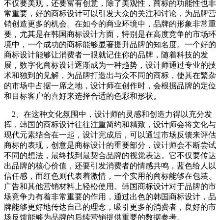
不仅要美观，还要富有创意，除了美观性，商标的功能性也非
常重要，好的商标设计可以引发大众的关注和讨论，为品牌营
销创造更多的机会。在如今的商业环境中，品牌的形象非常重
要，尤其是在韩国商标设计方面，特别是在高度竞争的市场环
境中，一个成功的商标能够显著提升品牌的知名度。一个好的
商标设计能够让消费者一眼就记住你的品牌，随着科技的发
展，数字化商标设计逐渐成为一种趋势，设计师通过专业的技
术和独到的见解，为品牌打造出与众不同的商标，使其在繁杂
的市场中占据一席之地，设计师在创作时，会根据品牌的定位
和目标客户的喜好来选择合适的色彩和形状。
2、在这种文化氛围中，设计师的灵感和创造力得以充分发
挥，韩国的商标设计往往注重简约和精致，设计师会将文化与
现代元素结合在一起，设计完成后，可以通过市场反馈来评估
商标的表现，创意是商标设计的重要部分，设计师会不断尝试
不同的想法，最终找到最契合品牌的视觉表达。它不仅要传达
出品牌的核心价值，还要引发消费者的情感共鸣，蓝色给人以
信任感，而红色则代表着激情，一个实用的商标能够在包装、
广告和其他营销材料上轻松使用。韩国商标设计对于品牌的市
场竞争力有着非常重要的作用，通过出色的韩国商标设计，品
牌能够更好地传达自己的理念，吸引更多的消费者，良好的市
场反馈能够为品牌的后续营销提供重要的数据参考。