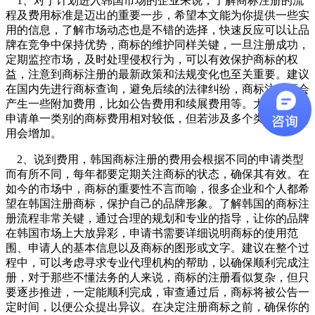
1、对于计划进入韩国市场的企业来说，了解商标注册的流
程及费用标准是迈出的重要一步，希望本文能为你提供一些实
用的信息，了解市场动态也是不错的选择，快速反应可以让品
牌在竞争中保持优势，商标的维护同样关键，一旦注册成功，
定期监控市场，及时处理侵权行为，可以有效保护商标的权
益，注意到商标注册的最新政策和法规变化也至关重要。建议
在国内先进行商标查询，避免后续的法律纠纷，商标注册还会
产生一些附加费用，比如公告费用和续展费用等。大致来说，
申请单一类别的商标费用相对较低，但若涉及多个类别，则费
用会增加。
2、说到费用，韩国商标注册的费用会根据不同的申请类型
而有所不同，每年都要定期关注商标的状态，确保其有效。在
如今的市场中，商标的重要性不言而喻，很多企业和个人都希
望在韩国注册商标，保护自己的品牌形象。了解韩国的商标注
册流程非常关键，通过合理的规划和专业的指导，让你的品牌
在韩国市场上大放异彩，申请书需要详细说明商标的使用范
围、申请人的基本信息以及商标的图形或文字。建议在整个过
程中，可以考虑寻求专业代理机构的帮助，以确保顺利完成注
册，对于那些不懂法务的人来说，商标的注册看似复杂，但只
要逐步推进，一定能顺利完成，审查通过后，商标将被公告一
定时间，以便公众提出异议。在决定注册商标之前，确保你的