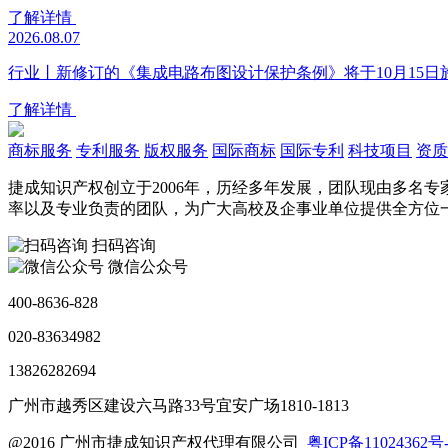
了解详情
2026.08.07
行业丨新修订的《集成电路布图设计保护条例》将于10月15日
了解详情
商标服务
专利服务
版权服务
国际商标
国际专利
科技项目
资质
捷成知识产权创立于2006年，历经多年发展，团队现由多名
率以及专业负责的团队，为广大高校及企事业单位提供全方位
扫码咨询
微信公众号
400-8636-828
020-83634982
13826282694
广州市越秀区建设六马路33号宜安广场1810-1813
@2016 广州市捷成知识产权代理有限公司
粤ICP备11024362号-