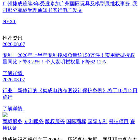
广州捷成连续8年受邀参加广州国际玩具及模型展维权事务
我
司部分商标受理通知书实行电子发文
NEXT
推荐资讯
2026.08.07
专利丨2026年上半年专利授权总量约150万件！实用新型授权
量同比下降8.23%！个人发明授权量下降62.12%
了解详情
2026.08.07
行业丨新修订的《集成电路布图设计保护条例》将于10月15日
施行
了解详情
商标服务
专利服务
版权服务
国际商标
国际专利
科技项目
资
质认证
捷成知识产权创立于2006年，历经多年发展，团队现由多名专