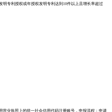
获首件发明专利授权或年授权发明专利达到10件以上且增长率超过
173.243/)，使用营业执照上的统一社会信用代码注册账号，申报流程：申请