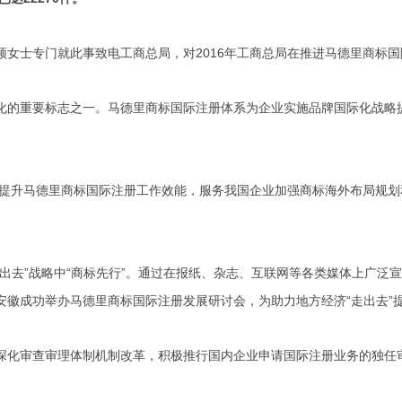
女士专门就此事致电工商总局，对2016年工商总局在推进马德里商标
的重要标志之一。马德里商标国际注册体系为企业实施品牌国际化战略提
力提升马德里商标国际注册工作效能，服务我国企业加强商标海外布局规
出去”战略中“商标先行”。通过在报纸、杂志、互联网等各类媒体上广泛
徽成功举办马德里商标国际注册发展研讨会，为助力地方经济“走出去”
深化审查审理体制机制改革，积极推行国内企业申请国际注册业务的独任