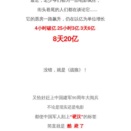
街头巷尾的人们都在谈论它......
它的票房一路飙升，仍在以亿为单位增长
4小时破亿 25小时3亿 3天6亿
8天20亿
没错，就是《战狼》！
又恰好赶上中国建军90周年大阅兵
不论是
现实还是电影
都使中国军人刻上
“硬汉”
的标签
简直就是
酷 毙 了