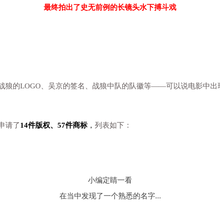
最终拍出了史无前例的长镜头水下搏斗戏
战狼的LOGO、吴京的签名、战狼中队的队徽等——可以说电影中
申请了
14件版权、57件商标
，
列表如下：
小编定睛一看
在当中发现了一个熟悉的名字...