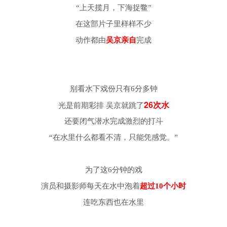
“上天揽月，下海捉鳖”
在这部片子里样样不少
动作都由
吴京亲自
完成
别看水下戏份只有6分多钟
26次水
光是前期彩排 吴京就跳了
还要闭气潜水完成激烈的打斗
“在水里什么都看不清，只能凭感觉。”
为了这6分钟的戏
演员和摄影师每天在水中泡着
超过10个小时
连吃东西也在水里