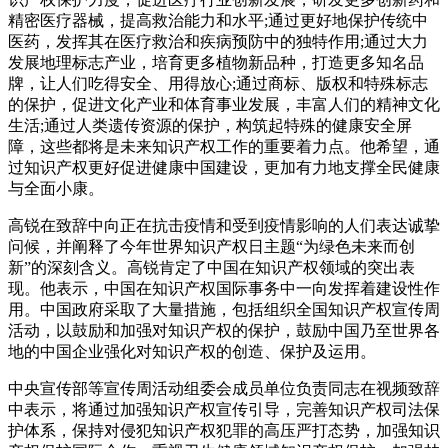
精密医疗器械，提高救治能力和水平;通过更好地保护传统中
医药，发挥其在医疗救治和疾病预防中的独特作用;通过大力
发展地理标志产业，培育更多植物新品种，打造更多知名品
牌，让人们吃得安全、用得放心;通过商标、版权和特殊标志
的保护，促进文化产业和体育事业发展，丰富人们的精神文化
生活;通过人类遗传资源的保护，构筑起特殊的健康安全屏
障，这些都将是未来知识产权工作的重要着力点。他希望，通
过知识产权更好促进健康中国建设，更加有力地支撑全民健康
与全面小康。
高锐在致辞中向正在抗击疫情和受到疫情影响的人们表达诚挚
问候，并阐释了今年世界知识产权日主题“为绿色未来而创
新”的深刻含义。高锐肯定了中国在知识产权领域的突出表
现。他表示，中国在知识产权国际事务中一向发挥着建设性作
用。中国政府采取了大量措施，包括组织全国知识产权宣传周
活动，以鼓励和加强对知识产权的保护，鼓励中国乃至世界各
地的中国企业强化对知识产权的创造、保护及运用。
中央宣传部等宣传周活动组委会成员单位负责同志在视频致辞
中表示，将通过加强知识产权宣传引导，完善知识产权司法保
护体系，保持对侵犯知识产权犯罪的高压严打态势，加强知识