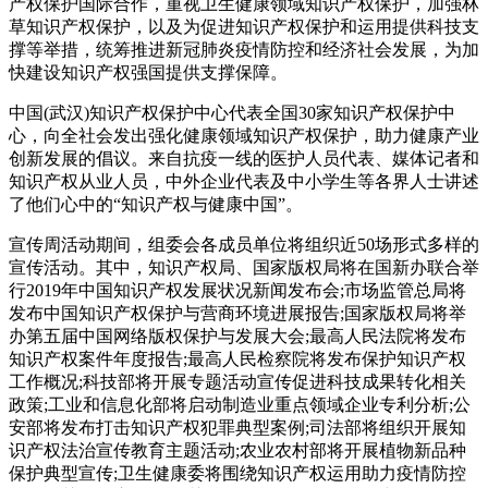
产权保护国际合作，重视卫生健康领域知识产权保护，加强林
草知识产权保护，以及为促进知识产权保护和运用提供科技支
撑等举措，统筹推进新冠肺炎疫情防控和经济社会发展，为加
快建设知识产权强国提供支撑保障。
中国(武汉)知识产权保护中心代表全国30家知识产权保护中
心，向全社会发出强化健康领域知识产权保护，助力健康产业
创新发展的倡议。来自抗疫一线的医护人员代表、媒体记者和
知识产权从业人员，中外企业代表及中小学生等各界人士讲述
了他们心中的“知识产权与健康中国”。
宣传周活动期间，组委会各成员单位将组织近50场形式多样的
宣传活动。其中，知识产权局、国家版权局将在国新办联合举
行2019年中国知识产权发展状况新闻发布会;市场监管总局将
发布中国知识产权保护与营商环境进展报告;国家版权局将举
办第五届中国网络版权保护与发展大会;最高人民法院将发布
知识产权案件年度报告;最高人民检察院将发布保护知识产权
工作概况;科技部将开展专题活动宣传促进科技成果转化相关
政策;工业和信息化部将启动制造业重点领域企业专利分析;公
安部将发布打击知识产权犯罪典型案例;司法部将组织开展知
识产权法治宣传教育主题活动;农业农村部将开展植物新品种
保护典型宣传;卫生健康委将围绕知识产权运用助力疫情防控