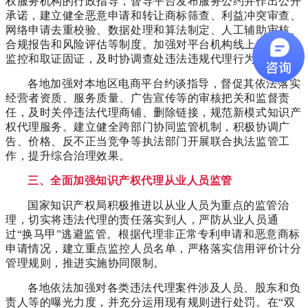
权服务机构的行政指导，督导平台发布服务公约并作出公开
承诺，建立健全恶意申请和转让商标筛查、利益冲突审查、
网络申请去重校验、数据处理和算法制定、人工辅助审核、
合规报告和风险评估等制度。加强对平台机构线上经营行为
监控和取证固证，及时协调查处违法违规代理行为。
各地加强对本地区电商平台约谈指导，督促其依法落实
经营者资质、服务质量、广告宣传等的审核把关和监督责
任，及时关停违法代理商铺、删除链接，规范新模式知识产
权代理服务。建立健全跨部门协同监管机制，积极协调广
告、价格、反不正当竞争等执法部门开展联合执法监管工
作，提升综合治理效果。
三、全面加强知识产权代理从业人员监管
国家知识产权局积极推进以从业人员为重点的监管治
理，切实将违法代理的责任落实到人，严防从业人员通
过“换马甲”逃避监管。根据代理非正常专利申请和恶意商标
申请情况，建立重点监控人员名单，严格落实信用评价计分
管理规则，推进实施协同限制。
各地依法加强对各类违法代理案件涉及人员、股东和负
责人等的曝光力度，并充分运用现有规则进行处罚。在“双