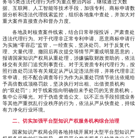
务等5类违法代理行为作为重点整治内容，继续通过大数
据、互联网、人工智能等技术手段，加强专利、商标申请数
据分析和违法代理线索监控，组织各地集中查处，并加大对
重大案件直接查办和督办力度。
各地及时核查案件线索，结合日常举报投诉，严肃查处
违法代理行为。对于代理非正常专利申请、恶意商标申请行
为实施“零容忍”监管，一经查实，坚决处罚。对于反复代
理、大量代理、撤回后再次提交等情节严重或明显恶意的，
报请国家知识产权局从重处理，涉嫌骗取财政资助的，依法
移交有关部门追究刑事责任。对于无资质专利代理行为，按
照行政处罚法等有关规定从严认定违法所得，并将代理非正
常申请、拒不配合调查等行为作为从重处罚情节依法依规给
予高倍数或顶格罚款，坚决执行对出租、出借资质机构
的“双处罚”；对于线索指向明确但未予处罚的无资质机构，
集中公示曝光。对于伪造变造公文、以不正当手段招揽业务
等其他严重扰乱行业秩序的行为，依法从严从快查处，持续
有力净化行业环境。
二、切实加强平台型知识产权服务机构综合治理
国家知识产权局会同各地持续开展对大型平台型知识产