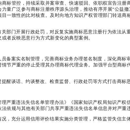
响商标管控，持续采取并案审查、快速驳回、依职权宣告注册
会力量广泛参与商标注册秩序源头治理，推动有序开展“公益撤
项目一致性的比对核查。及时向地方知识产权管理部门转送商
有关部门开展行政处罚，对反复实施商标恶意注册行为依法从
义或者反映恶意行为方式新变化的典型案例。
人员备案实名制管理，完善商标业务办理签名制度，深化商标
对情节严重的停止受理其办理商标代理业务。加强平台型商标
过提醒谈话、约谈整改、检查监督、行政处罚等方式打击商标
管理严重违法失信名单管理办法》《国家知识产权局知识产权
依法依规与其他有关部门共享严重违法失信名单信息并对严重
情况，充分运用信用评价结果实施分类管理，严格监管失信主