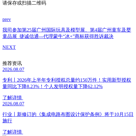
请保存或扫描二维码
prev
我司参加第25届广州国际玩具及模型展、第4届广州童车及婴
童品展
捷诚信通---代理蒙牛“冰+”商标获得胜诉裁决
NEXT
推荐资讯
2026.08.07
专利丨2026年上半年专利授权总量约150万件！实用新型授权
量同比下降8.23%！个人发明授权量下降62.12%
了解详情
2026.08.07
行业丨新修订的《集成电路布图设计保护条例》将于10月15日
施行
了解详情