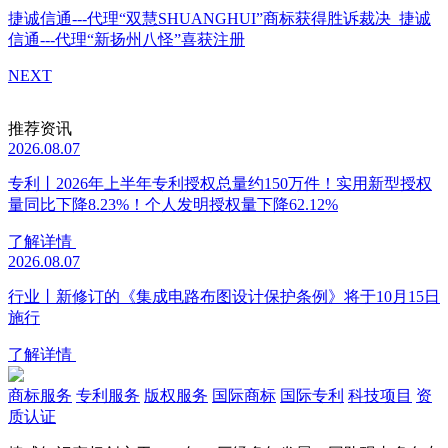
捷诚信通---代理“双慧SHUANGHUI”商标获得胜诉裁决
捷诚
信通---代理“新扬州八怪”喜获注册
NEXT
推荐资讯
2026.08.07
专利丨2026年上半年专利授权总量约150万件！实用新型授权
量同比下降8.23%！个人发明授权量下降62.12%
了解详情
2026.08.07
行业丨新修订的《集成电路布图设计保护条例》将于10月15日
施行
了解详情
商标服务
专利服务
版权服务
国际商标
国际专利
科技项目
资
质认证