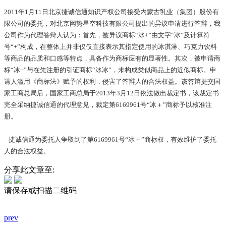
2011年1月11日北京捷诚信通知识产权公司接受内蒙古乳业（集团）股份有
限公司的委托，对北京网势星空科技有限公司提出的异议申请进行答辩，我
公司作为代理答辩人认为：首先，被异议商标“冰+”由文字“冰”及计算符
号“+”构成，在整体上并非仅仅直接表示其指定使用的冰淇淋、巧克力饮料
等商品的品质和口感等特点，具备作为商标应有的显著性。其次，被申请商
标“冰+”与在先注册的引证商标“冰冰”，未构成类似商品上的近似商标。申
请人滥用《商标法》赋予的权利，侵害了答辩人的合法权益。该答辩提交国
家工商总局后，国家工商总局于2013年3月12日依法做出裁定书，该裁定书
完全采纳捷诚信通的代理意见，裁定第6169961号“冰＋”商标予以核准注
册。
捷诚信通为委托人争取到了第6169961号“冰＋”商标权，有效维护了委托
人的合法权益。
分享此文章至:
请保存或扫描二维码
prev