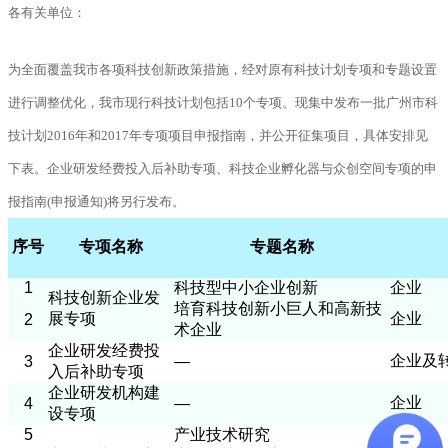
各有关单位：
为全面覆盖我市各项科技创新政策措施，经对原有科技计划专项和专题设置
进行调整优化，我市现行科技计划包括10个专项。现集中发布一批广州市科
技计划2016年和2017年专项项目申报指南，并公开征集项目，具体安排见
下表。
企
业研发经费投入后补助专项、科技企业孵化器与众创空间专项的申
报指南(申报通知)将另行发布。
序号
专项名称
专题名称
1
科技型中小企业创新
企业
科技创新企业发
培育科技创新小巨人和高新技
展专项
企业
2
术企业
企业研发经费投
企业及
3
—
入后补助专项
企业研发机构建
企业
4
—
设专项
5
产业技术研究