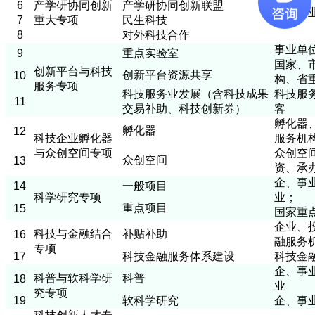
6
产学研协同创新
产学研协同创新联盟
企、事
7
重大专项
民生科技
8
对外科技合作
事业单
9
重点实验室
国家、
创新平台与科技
创新平台资源共享
10
构、省
服务专项
科技服务业发展（含科技成果
科技服
11
交易补助、科技创新券）
客
孵化器
孵化器
12
科技企业孵化器
服务机
与众创空间专项
众创空
众创空间
13
资、承
企、事
14
一般项目
科学研究专项
业；
重点项目
15
国家重
企业、
科技与金融结合
补贴补助
16
融服务
专项
17
科技金融服务体系建设
科技金
企、事
科普与软科学研
科普
18
业
究专项
19
软科学研究
企、事