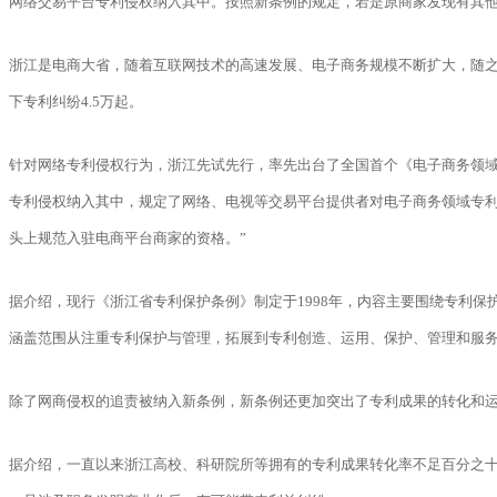
网络交易平台专利侵权纳入其中。按照新条例的规定，若是原商家发现有其
浙江是电商大省，随着互联网技术的高速发展、电子商务规模不断扩大，随之而
下专利纠纷4.5万起。
针对网络专利侵权行为，浙江先试先行，率先出台了全国首个《电子商务领域
专利侵权纳入其中，规定了网络、电视等交易平台提供者对电子商务领域专
头上规范入驻电商平台商家的资格。”
据介绍，现行《浙江省专利保护条例》制定于1998年，内容主要围绕专利
涵盖范围从注重专利保护与管理，拓展到专利创造、运用、保护、管理和服
除了网商侵权的追责被纳入新条例，新条例还更加突出了专利成果的转化和运
据介绍，一直以来浙江高校、科研院所等拥有的专利成果转化率不足百分之十