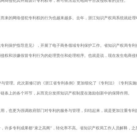
他网商侵犯其外观设计专利权等，将可依法追究电商平台及侵权者的责任。
来的网络侵犯专利权的行为也越来越多。去年，浙江知识产权局系统就处理电商
专利保护指导意见》，开展了电子商务领域专利保护工作。省知识产权局专利
利侵权和涉嫌假冒专利行为的处理责任和处理程序。也就是说，现在发生电商侵
保护与管理。此次新修订的《浙江省专利条例》更加细化了《专利法》《专利实
务链条上的各个环节，从而充分发挥知识产权制度在激励创新中的保障作用。
用，也更为强调政府部门对专利的服务与管理，归结起来，就是更加注重专利的“
，许多专利成果都“束之高阁”，转化率不高。省知识产权局工作人员解释，之