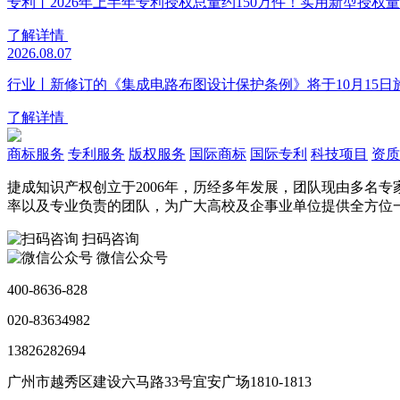
专利丨2026年上半年专利授权总量约150万件！实用新型授权量同
了解详情
2026.08.07
行业丨新修订的《集成电路布图设计保护条例》将于10月15日
了解详情
商标服务
专利服务
版权服务
国际商标
国际专利
科技项目
资质
捷成知识产权创立于2006年，历经多年发展，团队现由多名
率以及专业负责的团队，为广大高校及企事业单位提供全方位
扫码咨询
微信公众号
400-8636-828
020-83634982
13826282694
广州市越秀区建设六马路33号宜安广场1810-1813