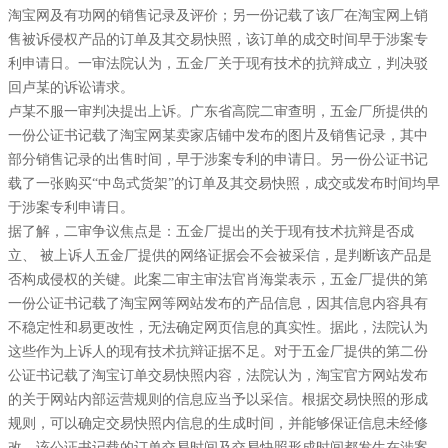
淘宝网及有功网的销售记录及评价；另一份记载了该厂在淘宝网上销
售被诉侵权产品的订单及其交易快照，该订单的成交时间早于涉案专
利申请日。一审法院认为，五金厂关于现有技术的抗辩成立，判决驳
回卢某的诉讼请求。
卢某不服一审判决提出上诉。广东省高院二审查明，五金厂所提供的
一份公证书记载了淘宝网某卖家店铺中发布的图片及销售记录，其中
部分销售记录的出售时间，早于涉案专利的申请日。另一份公证书记
载了一张购买“中岛式货架”的订单及其交易快照，成交或发布时间均早
于涉案专利申请日。
据了解，二审争议焦点是：五金厂提出的关于现有技术抗辩是否成
立、 被上诉人五金厂提供的网络证据会不会被采信，是判断该产品是
否构成侵权的关键。此案二审主审法官肖海棠表示，五金厂提供的第
一份公证书记载了淘宝网等网站发布的产品信息，因其信息内容具有
不稳定性和易更改性，无法确定网页信息的真实性。据此，法院认为
这些作为上诉人的现有技术抗辩证据不足。对于五金厂提供的第二份
公证书记载了淘宝订单交易快照内容，法院认为，淘宝官方网站发布
的关于网站内部运营规则的信息应当予以采信。根据交易快照的形成
规则，可以确定交易快照内信息的生成时间，并能够保证信息未经修
改。该公证书记载的订单交易时间及交易快照形成时间都发生在涉案