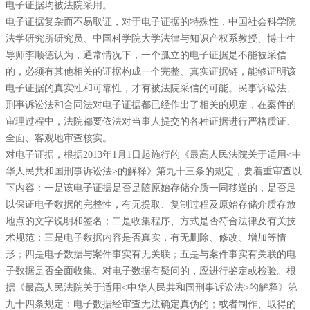
电子证据均被法院采用。
电子证据复杂而不易取证，对于电子证据的特殊性，中国社会科学院
法学研究所研究员、中国科学院大学法律与知识产权系教授、博士生
导师李顺德认为，通常情况下，一个孤立的电子证据是不能被采信
的，必须有其他相关的证据构成一个完整、真实证据链，能够证明该
电子证据的真实性和可靠性，才有被法院采信的可能。民事诉讼法、
刑事诉讼法和合同法对电子证据都已经作出了相关的规定，在案件的
审理过程中，法院都要依法对当事人提交的各种证据进行严格质证、
全面、客观地审查核实。
对电子证据，根据2013年1月1日起施行的《最高人民法院关于适用<中
华人民共和国刑事诉讼法>的解释》第九十三条的规定，要着重审查以
下内容：一是该电子证据是否是随原始存储介质一同移送的，是否足
以保证电子数据的完整性，有无提取、复制过程及原始存储介质存放
地点的文字说明和签名；二是收集程序、方式是否符合法律及有关技
术规范；三是电子数据内容是否真实，有无删除、修改、增加等情
形；四是电子数据与案件事实有无关联；五是与案件事实有关联的电
子数据是否全面收集。对电子数据有疑问的，应进行鉴定或检验。根
据《最高人民法院关于适用<中华人民共和国刑事诉讼法>的解释》第
九十四条规定：电子数据经审查无法确定真伪的；或者制作、取得的