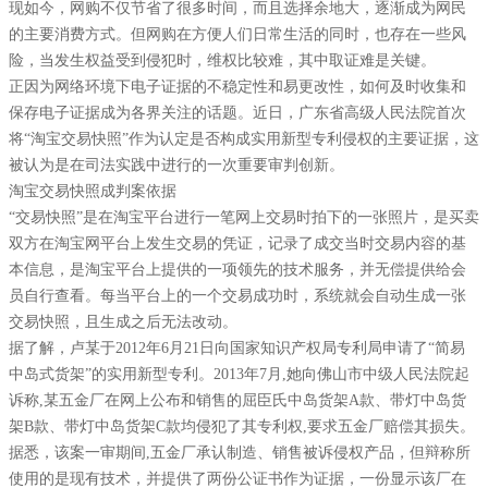
现如今，网购不仅节省了很多时间，而且选择余地大，逐渐成为网民
的主要消费方式。但网购在方便人们日常生活的同时，也存在一些风
险，当发生权益受到侵犯时，维权比较难，其中取证难是关键。
正因为网络环境下电子证据的不稳定性和易更改性，如何及时收集和
保存电子证据成为各界关注的话题。近日，广东省高级人民法院首次
将“淘宝交易快照”作为认定是否构成实用新型专利侵权的主要证据，这
被认为是在司法实践中进行的一次重要审判创新。
淘宝交易快照成判案依据
“交易快照”是在淘宝平台进行一笔网上交易时拍下的一张照片，是买卖
双方在淘宝网平台上发生交易的凭证，记录了成交当时交易内容的基
本信息，是淘宝平台上提供的一项领先的技术服务，并无偿提供给会
员自行查看。每当平台上的一个交易成功时，系统就会自动生成一张
交易快照，且生成之后无法改动。
据了解，卢某于2012年6月21日向国家知识产权局专利局申请了“简易
中岛式货架”的实用新型专利。2013年7月,她向佛山市中级人民法院起
诉称,某五金厂在网上公布和销售的屈臣氏中岛货架A款、带灯中岛货
架B款、带灯中岛货架C款均侵犯了其专利权,要求五金厂赔偿其损失。
据悉，该案一审期间,五金厂承认制造、销售被诉侵权产品，但辩称所
使用的是现有技术，并提供了两份公证书作为证据，一份显示该厂在