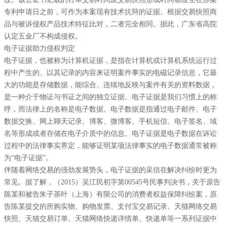
专利申请日之前，可作为本案现有技术抗辩的证据。根据交易快照商
品与被诉侵权产品技术特征比对，二者完全相同。据此，广东省高院
认定五金厂不构成侵权。
电子证据助力侵权判定
电子证据，也被称为计算机证据，是指在计算机或计算机系统运行过
程中产生的、以其记录的内容来证明案件事实的电磁记录信息，它最
大的功能是存储数据，能综合、连续地反映与案件有关的资料数据，
是一种介于物证与书证之间的独立证据。电子证据是我们习惯上的称
呼，而法律上的名称是电子数据。电子数据是指通过电子邮件、电子
数据交换、网上聊天记录、博客、微博客、手机短信、电子签名、域
名等形成或者存储在电子介质中的信息。电子证据是电子数据在诉讼
过程中的法律事实界定，能够证明某项法律事实的电子数据通常被称
为“电子证据”。
伴随着网络交易的强劲发展势头，电子证据的采信在解决纠纷时更为
常见。据了解，（2015）吴江民初字第00545号民事判决书，关于原告
陈某和被告朱子茶叶（上海）有限公司的消费者权益保障纠纷案，原
告陈某提交的所购实物、购物发票、支付宝交易记录、天猫网络交易
快照、天猫交易订单、天猫网络快递详情单、快递单等一系列证据中