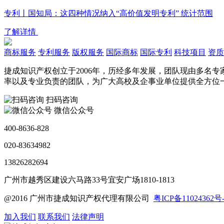
专利丨国知局：这四种情况纳入“高价值发明专利” 统计范围
了解详情
商标服务
专利服务
版权服务
国际商标
国际专利
科技项目
资质
捷成知识产权创立于2006年，历经多年发展，团队现由多名
率以及专业负责的团队，为广大高校及企事业单位提供全方位
扫码咨询
微信公众号
400-8636-828
020-83634982
13826282694
广州市越秀区建设六马路33号宜安广场1810-1813
@2016 广州市捷成知识产权代理有限公司
粤ICP备11024362号-
加入我们
联系我们
法律声明