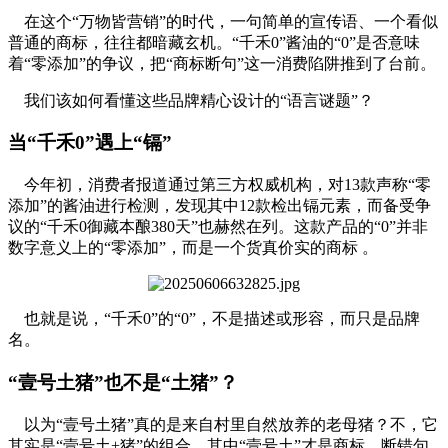
在这个“万物皆营销”的时代，一句简单的宣传语、一个看似
普通的商标，往往都暗藏玄机。“千禾0”酱油的“0”是否意味
着“零添加”的争议，把“商标断句”这一消费陷阱推到了台前。
我们该如何看懂这些品牌精心设计的“语言谜题”？
当“千禾0”遇上“镉”
今年初，消费者报道通过第三方权威机构，对13款声称“零
添加”的酱油进行检测，发现其中12款检出镉元素，而备受争
议的“千禾0御藏本酿380天”也赫然在列。这款产品的“0”并非
数字意义上的“零添加”，而是一个货真价实的商标 。
也就是说，“千禾0”的“0”，不是描述或形容，而只是品牌
名。
“壹号土猪”也不是“土猪”？
以为“壹号土猪”真的是来自村里自然放养的老母猪？不，它
其实是“壹号土+猪”的组合，其中“壹号土”才是商标。断错句