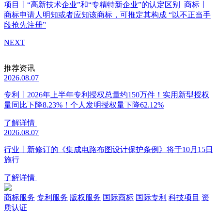
项目丨“高新技术企业”和“专精特新企业”的认定区别
商标丨
商标申请人明知或者应知该商标，可推定其构成 “以不正当手
段抢先注册”
NEXT
推荐资讯
2026.08.07
专利丨2026年上半年专利授权总量约150万件！实用新型授权
量同比下降8.23%！个人发明授权量下降62.12%
了解详情
2026.08.07
行业丨新修订的《集成电路布图设计保护条例》将于10月15日
施行
了解详情
商标服务
专利服务
版权服务
国际商标
国际专利
科技项目
资
质认证