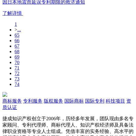
因日本地震而延误专利期限的救济通知
了解详情
1
>
...
65
66
67
68
69
70
71
72
73
74
商标服务
专利服务
版权服务
国际商标
国际专利
科技项目
资
质认证
捷成知识产权创立于2006年，历经多年发展，团队现由多名专
家顾问、专利代理师、商标代理人、知识产权经济师及具备法
律职业资格等专业人士组成。凭借丰富的实务经验、高水平的